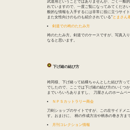
武道用ということではありませんが、ごく一般的
れていますので、一度ご覧になってみてください
般的な情報を入手するには非常に役に立つサイト
また女性向けのものも紹介されている"
とまさん
剣道での袴のたたみ方
袴のたたみ方。剣道でのケースですが、写真入り
なると思います。
下げ緒の結び方
袴同様、下げ緒って結構ちゃんとした結び方って
でしたので、ここでは下げ緒の結び方のいくつか
までいろいろありますし、 刀屋さんのホームペ
ＮＰＳカットラリー商会
刀剣ショップのサイトですが、この左サイドメニ
す。おまけに、 柄の作成方法や柄糸の巻き方まで
月刊コレクション情報