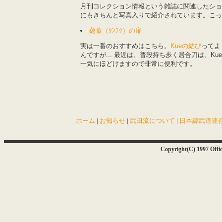
月刊コレクション情報という雑誌に関連したショ
にもきちんと写真入りで紹介されています。こっ
蘊蓄（ｳﾝﾁｸ）の扉
実は一番のおすすめはこちら。
Kueの結び
ってよ
んですが... 最近は、普段持ち歩く居合刀は、
一気にほどけますので非常に便利です。
ホーム
|
お知らせ
|
武田流について
|
日本綜武道連
Copyright(C) 1997 Of