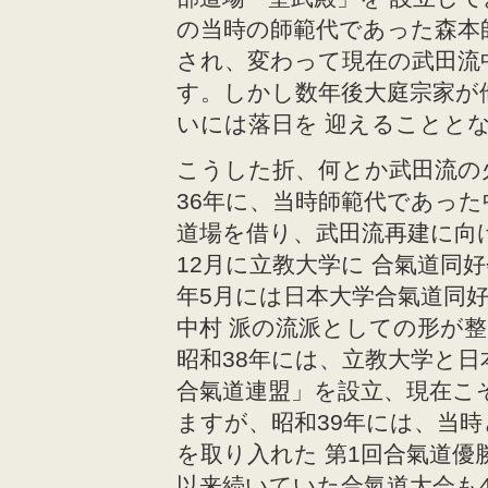
の当時の師範代であった森本
され、変わって現在の武田流
す。しかし数年後大庭宗家が
いには落日を 迎えることと
こうした折、何とか武田流の
36年に、当時師範代であった
道場を借り、武田流再建に向
12月に立教大学に 合氣道同
年5月には日本大学合氣道同
中村 派の流派としての形が
昭和38年には、立教大学と日
合氣道連盟」を設立、現在こ
ますが、昭和39年には、当
を取り入れた 第1回合氣道
以来続いていた合氣道大会も40