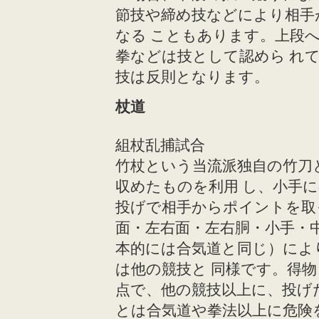
節技や締め技などにより相手
なる こともあります。上段
拳などは技として認めら れ
技は反則となります。
杖道
組杖乱捕試合
竹杖という当流派独自の竹刀
収めたものを利用 し、小手
投げで相手からポイントを取
面・左右面・左右胴・小手・中
本的には合気道と同じ）によ
は他の競技と 同様です。得
点で、他の競技以上に、投げ
とは合気道や拳法以上に危険