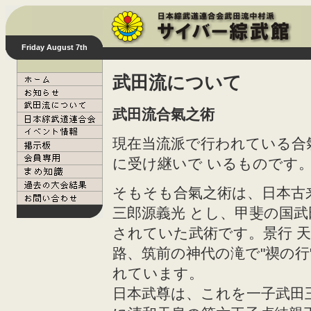
Friday August 7th
武田流について
武田流合氣之術
現在当流派で行われている合
に受け継いで いるものです
そもそも合氣之術は、日本古
三郎源義光 とし、甲斐の国
されていた武術です。景行 
路、筑前の神代の滝で"禊の行
れています。
日本武尊は、これを一子武田