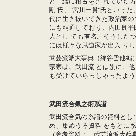
と一緒に稽古をさ れていた方
剛"氏、"宮川一貫"氏といっ
代に生き抜いてきた政治家の
にも精通しており、内田良平
人とし ても有名。そうした
には様々な武道家が出入 り
武芸流派大事典（綿谷雪他編
宗家は、武田流 とは別に、
も受けていらっしゃったよう
武田流合氣之術系譜
武田流合気の系譜の資料とし
め、集めうる資料 をもとに
（参考資料： 武芸流派大辞典/S