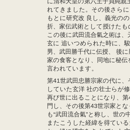
に清和天皇の第六王子貞純親
れてきました。その後さらに
もとに研究改 良し、義光の
折、家伝武術として授けたも
この後に武田流合氣之術は、
玄に 追いつめられた時に、
男、武田勝千代に伝授、 後
家の食客となり、同地に秘伝
言われています。
第41世武田忠勝宗家の代に
していた玄洋 社の壮士らが
再び世に出ることになり、第4
門し、その後第43世宗家とな
も“武田流合氣”と称し、世
またこうした経緯を得ている