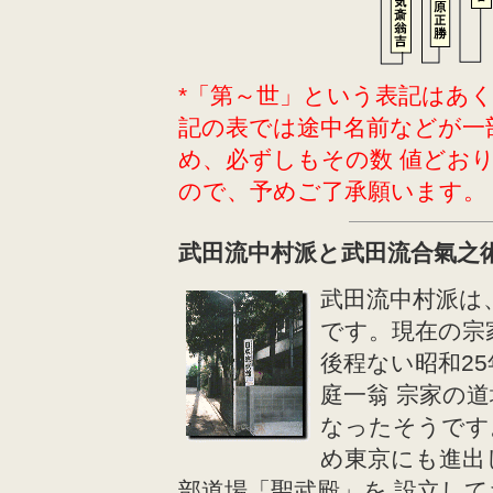
*「第～世」という表記はあ
記の表では途中名前などが一
め、必ずしもその数 値どお
ので、予めご了承願います。
武田流中村派と武田流合氣之
武田流中村派は
です。現在の宗
後程ない昭和2
庭一翁 宗家の
なったそうです
め東京にも進出
部道場「聖武殿」を 設立して